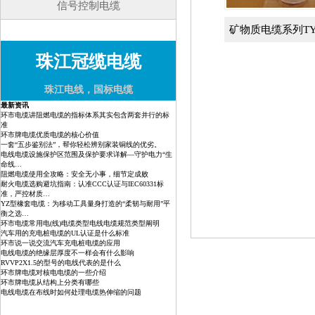
信号控制电缆
矿物质电缆系列TY
珠江冠缆电缆
珠江电线，国标电缆
最新资讯
环市电缆讲阻燃电缆的指标体系其实包含两套并行的标
准
环市牌电缆优质电缆的核心价值
一套“五步鉴别法”，帮你轻松辨别家装铜线的优劣。
电线电缆设施保护区范围及保护要求详解—守护电力“生
命线…
阻燃电缆使用全攻略：安全无小事，细节定成败
耐火电缆选购避坑指南：认准CCC认证与IEC60331标
准，严控材质…
YZ型橡套电缆：为移动工具量身打造的“柔韧与耐用”平
衡之选…
环市电缆常用电(线)电缆类型电线电缆规范类型阐明
汽车用的充电桩电缆的UL认证是什么标准
环市说一说交流汽车充电桩电缆的应用
电线电缆的绝缘层厚度不一样会有什么影响
RVVP2X1.5的型号的电线代表的是什么
环市牌电缆对核电电缆的一些介绍
环市牌电缆从结构上分类有哪些
电线电缆在布线时如何处理电缆热伸缩的问题