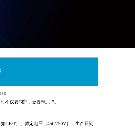
劣。
110
不仅要“看”，更要“动手”。
/T）、额定电压（450/750V）、生产日期