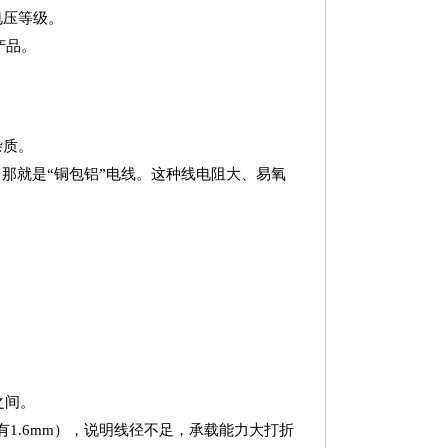
电压等级。
产品。
杂质。
那就是“铜包铝”电线。这种线电阻大、易氧
。
之间。
有1.6mm），说明线径不足，承载能力大打折