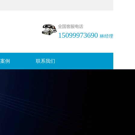
15099973690
林经理
程案例
联系我们