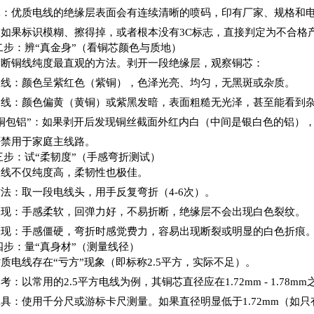
体：优质电线的绝缘层表面会有连续清晰的喷码，印有厂家、规格和
如果标识模糊、擦得掉，或者根本没有3C标志，直接判定为不合格
第二步：辨“真金身”（看铜芯颜色与质地）
判断铜线纯度最直观的方法。剥开一段绝缘层，观察铜芯：
铜线：颜色呈紫红色（紫铜），色泽光亮、均匀，无黑斑或杂质。
铜线：颜色偏黄（黄铜）或紫黑发暗，表面粗糙无光泽，甚至能看到
铜包铝”：如果剥开后发现铜丝截面外红内白（中间是银白色的铝），
严禁用于家庭主线路。
第三步：试“柔韧度”（手感弯折测试）
铜线不仅纯度高，柔韧性也极佳。
法：取一段电线头，用手反复弯折（4-6次）。
表现：手感柔软，回弹力好，不易折断，绝缘层不会出现白色裂纹。
表现：手感僵硬，弯折时感觉费力，容易出现断裂或明显的白色折痕
第四步：量“真身材”（测量线径）
质电线存在“亏方”现象（即标称2.5平方，实际不足）。
考：以常用的2.5平方电线为例，其铜芯直径应在1.72mm - 1.78mm
具：使用千分尺或游标卡尺测量。如果直径明显低于1.72mm（如只