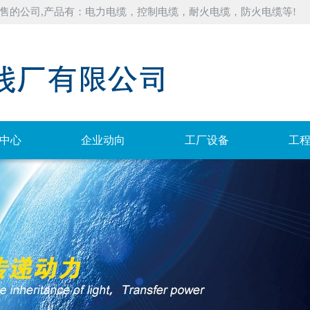
售的公司,产品有：电力电缆，控制电缆，耐火电缆，防火电缆等!
中心
企业动向
工厂设备
工