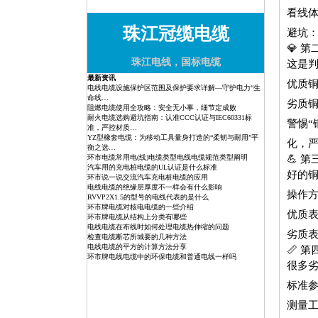
看线
珠江冠缆电缆
避坑：
💎 
珠江电线，国标电缆
这是
最新资讯
优质
电线电缆设施保护区范围及保护要求详解—守护电力“生
命线…
劣质
阻燃电缆使用全攻略：安全无小事，细节定成败
耐火电缆选购避坑指南：认准CCC认证与IEC60331标
警惕“
准，严控材质…
YZ型橡套电缆：为移动工具量身打造的“柔韧与耐用”平
化，
衡之选…
环市电缆常用电(线)电缆类型电线电缆规范类型阐明
💪 
汽车用的充电桩电缆的UL认证是什么标准
好的
环市说一说交流汽车充电桩电缆的应用
电线电缆的绝缘层厚度不一样会有什么影响
操作方
RVVP2X1.5的型号的电线代表的是什么
环市牌电缆对核电电缆的一些介绍
优质
环市牌电缆从结构上分类有哪些
电线电缆在布线时如何处理电缆热伸缩的问题
劣质
检查电缆断芯所城要的几种方法
电线电缆的平方的计算方法分享
📏 
环市牌电线电缆中的环保电缆和普通电线一样吗
很多劣
标准参
测量工