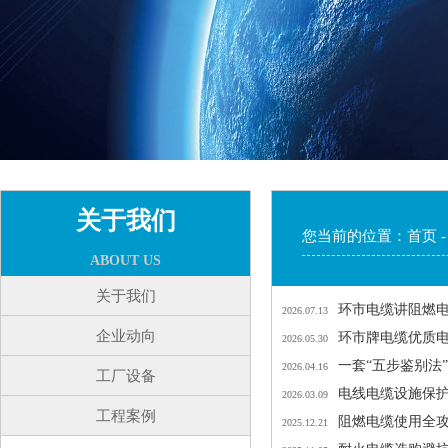
关于我们
您当前的位置：
首页
ABOUT US
关于我们
环市电缆讲阻燃
2026.07.13
企业动向
环市牌电缆优质
2026.05.30
一套“五步鉴别法
2026.04.16
工厂设备
电线电缆设施保护
2026.03.09
工程案例
阻燃电缆使用全
2025.12.21