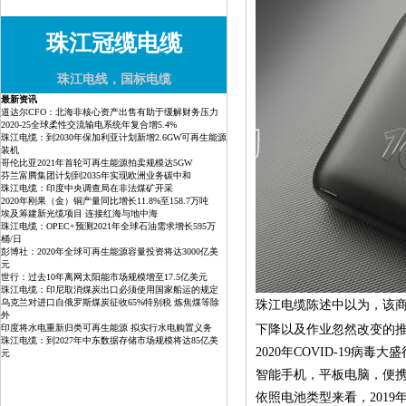
珠江冠缆电缆
珠江电线，国标电缆
最新资讯
道达尔CFO：北海非核心资产出售有助于缓解财务压力
2020-25全球柔性交流输电系统年复合增5.4%
珠江电缆：到2030年保加利亚计划新增2.6GW可再生能源
装机
哥伦比亚2021年首轮可再生能源拍卖规模达5GW
芬兰富腾集团计划到2035年实现欧洲业务碳中和
珠江电缆：印度中央调查局在非法煤矿开采
2020年刚果（金）铜产量同比增长11.8%至158.7万吨
埃及筹建新光缆项目 连接红海与地中海
珠江电缆：OPEC+预测2021年全球石油需求增长595万
桶/日
彭博社：2020年全球可再生能源容量投资将达3000亿美
元
世行：过去10年离网太阳能市场规模增至17.5亿美元
珠江电缆：印尼取消煤炭出口必须使用国家船运的规定
乌克兰对进口自俄罗斯煤炭征收65%特别税 炼焦煤等除
珠江电缆
陈述中以为，该
外
印度将水电重新归类可再生能源 拟实行水电购置义务
下降以及作业忽然改变的
珠江电缆：到2027年中东数据存储市场规模将达85亿美
2020年COVID-1
元
智能手机，平板电脑，便
依照电池类型来看，201