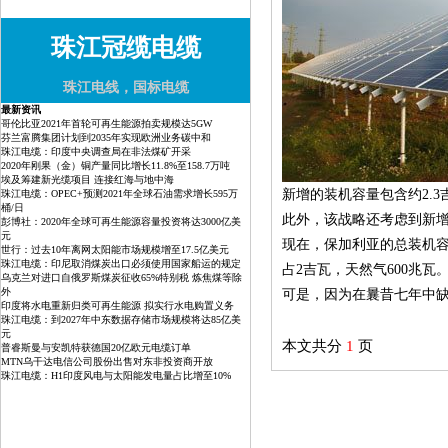
珠江冠缆电缆
珠江电线，国标电缆
最新资讯
哥伦比亚2021年首轮可再生能源拍卖规模达5GW
芬兰富腾集团计划到2035年实现欧洲业务碳中和
珠江电缆：印度中央调查局在非法煤矿开采
2020年刚果（金）铜产量同比增长11.8%至158.7万吨
埃及筹建新光缆项目 连接红海与地中海
新增的装机容量包含约2.
珠江电缆：OPEC+预测2021年全球石油需求增长595万
桶/日
此外，该战略还考虑到新增
彭博社：2020年全球可再生能源容量投资将达3000亿美
元
现在，保加利亚的总装机容量
世行：过去10年离网太阳能市场规模增至17.5亿美元
珠江电缆：印尼取消煤炭出口必须使用国家船运的规定
占2吉瓦，天然气600兆瓦
乌克兰对进口自俄罗斯煤炭征收65%特别税 炼焦煤等除
外
可是，因为在曩昔七年中缺
印度将水电重新归类可再生能源 拟实行水电购置义务
珠江电缆：到2027年中东数据存储市场规模将达85亿美
元
本文共分
1
页
普睿斯曼与安凯特获德国20亿欧元电缆订单
MTN乌干达电信公司股份出售对东非投资商开放
珠江电缆：H1印度风电与太阳能发电量占比增至10%