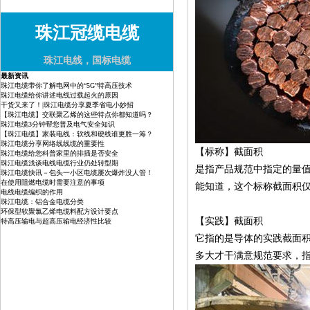
珠江冠缆电缆
珠江电线，国标电缆
最新资讯
珠江电缆带你了解电网中的“5G”特高压技术
珠江电缆给你讲述电线过载起火的原因
干货又来了！|珠江电缆分享夏季省电小妙招
【珠江电缆】交联聚乙烯的这些特点你都知道吗？
珠江电缆3分钟帮您普及电气安全知识
【珠江电缆】家装电线：软线和硬线谁更胜一筹？
珠江电缆分享网络线线缆的重要性
【标称】截面积
珠江电缆给您科普家里的排插是否安全
珠江电缆浅谈电线电缆行业仍处转型期
是指产品规范中指定的量
珠江电缆快讯－包头一小区电缆屡次爆炸没人管！
在使用阻燃电缆时需要注意的事项
能知道，这个标称截面积
电线电缆编织的作用
珠江电缆：铝合金电缆分类
环保型软聚氯乙烯电缆料配方设计要点
【实践】截面积
特高压输电与超高压输电经济性比较
它指的是导体的实践截面
多大才干满意规范要求，