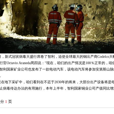
月，新式冠状病毒大盛行席卷了智利，迫使全球最大的铜出产商Codelc
行官Octavio Araneda周四说：“现在，咱们的出产情况是100％正常的
智利国家矿业公司也发布了一款电动汽车，该电动汽车将参加安第斯山脉的El 
。
是在地下采矿中，咱们看到在不迟于2030年的将来，大部分出产设备将是电力设
止病毒传达办法的有用施行，本年上半年，智利国家铜业公司产值同比增加
共分
1
页