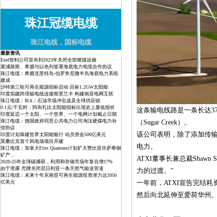
珠江冠缆电缆
珠江电线，国标电缆
最新资讯
Enel智利公司宣布到2023年关闭全部燃煤设施
塞浦路斯、希腊与以色列签署海底电力电缆合作协议
珠江电缆：希腊克里特岛-伯罗奔尼撒半岛海底电力系统
建成
沙特第三轮可再生能源招标启动 目标1.2GW太阳能
印度拟建跨境输电线连接斯里兰卡 构建南亚电网互联
珠江电缆：IEA：石油市场冲击波及全球供应链
0.1元/千瓦时：阿布扎比太阳能招标出现史上最低报价
这条输电线路是一条长达375
印度延迟一个太阳、一个世界、一个电网计划截止日期
珠江电缆：德国政府同意公共电力公司淘汰硬煤电力补
（Sugar Creek）。
偿协议
该公司表明，除了添加传
印度计划筹建世界太阳能银行 动员资金500亿美元
莫桑比克首个风电场项目开建
电力。
珠江电缆：加拿大First Quantum计划扩大赞比亚坎萨希铜
矿产…
ATXI董事长兼总裁Sha
2020-25年全球碳捕获，利用和存储市场年复合增17%
由于泄露 壳牌关闭尼日利亚一条天然气输送管道
力的过渡。”
珠江电缆：未来十年东南亚可再生能源投资潜力达2050
亿美元
一年前，ATXI宣告完结耗
然后向北延伸至爱荷华州